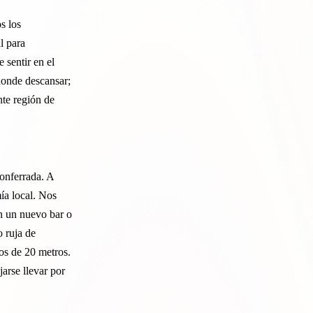
s los
l para
 sentir en el
donde descansar;
nte región de
Ponferrada. A
mía local. Nos
n un nuevo bar o
o ruja de
os de 20 metros.
jarse llevar por