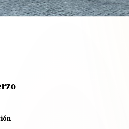
erzo
ión