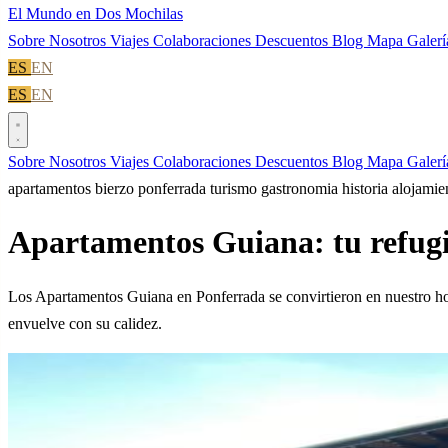
El Mundo en Dos Mochilas
Sobre Nosotros
Viajes
Colaboraciones
Descuentos
Blog
Mapa
Galer
ES
EN
ES
EN
Sobre Nosotros
Viajes
Colaboraciones
Descuentos
Blog
Mapa
Galer
apartamentos
bierzo
ponferrada
turismo
gastronomia
historia
alojamie
Apartamentos Guiana: tu refugio
Los Apartamentos Guiana en Ponferrada se convirtieron en nuestro hog
envuelve con su calidez.