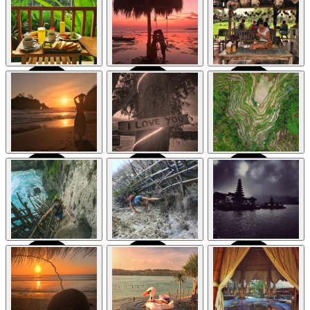
naturaleza y cultura
naturaleza y cultura
naturaleza y cultura
en la isla de los
en la isla de los
en la isla de los
dioses
dioses
dioses
Indonesia
Indonesia
Indonesia
Bali: Templos,
Bali: Templos,
Bali: Templos,
naturaleza y cultura
naturaleza y cultura
naturaleza y cultura
en la isla de los
en la isla de los
en la isla de los
dioses
dioses
dioses
Indonesia
Indonesia
Indonesia
Bali: Templos,
Bali: Templos,
Bali: Templos,
naturaleza y cultura
naturaleza y cultura
naturaleza y cultura
en la isla de los
en la isla de los
en la isla de los
dioses
dioses
dioses
Indonesia
Indonesia
Indonesia
Bali: Templos,
Bali: Templos,
Bali: Templos,
naturaleza y cultura
naturaleza y cultura
naturaleza y cultura
en la isla de los
en la isla de los
en la isla de los
dioses
dioses
dioses
Indonesia
Indonesia
Indonesia