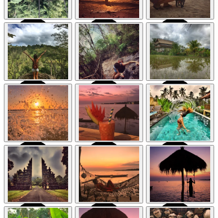
Indonesia
Indonesia
Indonesia
Bali: Templos,
Bali: Templos,
Bali: Templos,
naturaleza y cultura
naturaleza y cultura
naturaleza y cultura
en la isla de los
en la isla de los
en la isla de los
dioses
dioses
dioses
Indonesia
Indonesia
Indonesia
Bali: Templos,
Bali: Templos,
Bali: Templos,
naturaleza y cultura
naturaleza y cultura
naturaleza y cultura
en la isla de los
en la isla de los
en la isla de los
dioses
dioses
dioses
Indonesia
Indonesia
Indonesia
Bali: Templos,
Bali: Templos,
Bali: Templos,
naturaleza y cultura
naturaleza y cultura
naturaleza y cultura
en la isla de los
en la isla de los
en la isla de los
dioses
dioses
dioses
Indonesia
Indonesia
Indonesia
Bali: Templos,
Bali: Templos,
Bali: Templos,