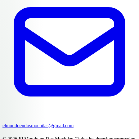
elmundoendosmochilas@gmail.com
© 2026 El Mundo en Dos Mochilas. Todos los derechos reservados.