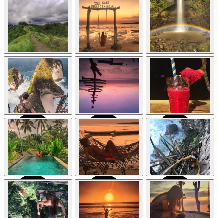
Bali: Templos,
Bali: Templos,
Bali: Templos,
naturaleza y cultura
naturaleza y cultura
naturaleza y cultura
en la isla de los
en la isla de los
en la isla de los
dioses
dioses
dioses
Indonesia
Indonesia
Indonesia
Bali: Templos,
Bali: Templos,
Bali: Templos,
naturaleza y cultura
naturaleza y cultura
naturaleza y cultura
en la isla de los
en la isla de los
en la isla de los
dioses
dioses
dioses
Indonesia
Indonesia
Indonesia
Bali: Templos,
Bali: Templos,
Bali: Templos,
naturaleza y cultura
naturaleza y cultura
naturaleza y cultura
en la isla de los
en la isla de los
en la isla de los
dioses
dioses
dioses