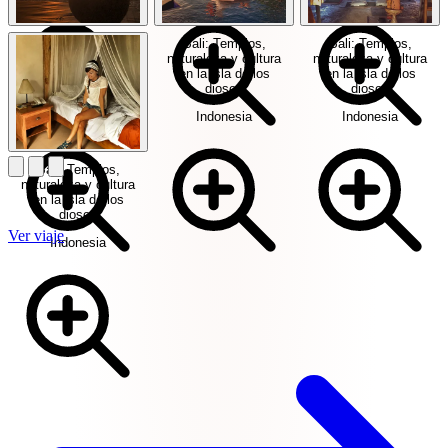
Bali: Templos,
Bali: Templos,
Bali: Templos,
naturaleza y cultura
naturaleza y cultura
naturaleza y cultura
en la isla de los
en la isla de los
en la isla de los
dioses
dioses
dioses
Indonesia
Indonesia
Indonesia
Bali: Templos,
naturaleza y cultura
en la isla de los
dioses
Ver viaje
Indonesia