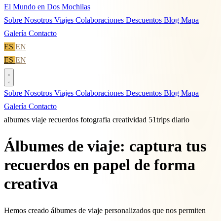
El Mundo en Dos Mochilas
Sobre Nosotros
Viajes
Colaboraciones
Descuentos
Blog
Mapa
Galería
Contacto
ES
EN
ES
EN
Sobre Nosotros
Viajes
Colaboraciones
Descuentos
Blog
Mapa
Galería
Contacto
albumes
viaje
recuerdos
fotografia
creatividad
51trips
diario
Álbumes de viaje: captura tus
recuerdos en papel de forma
creativa
Hemos creado álbumes de viaje personalizados que nos permiten