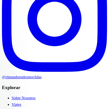
@elmundoendosmochilas
Explorar
Sobre Nosotros
Viajes